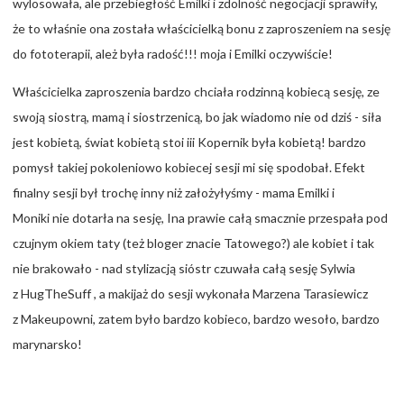
wylosowała, ale przebiegłość Emilki i zdolność negocjacji sprawiły,
że to właśnie ona została właścicielką bonu z zaproszeniem na sesję
do fototerapii, ależ była radość!!! moja i Emilki oczywiście!
Właścicielka zaproszenia bardzo chciała rodzinną kobiecą sesję, ze
swoją siostrą, mamą i siostrzenicą, bo jak wiadomo nie od dziś - siła
jest kobietą, świat kobietą stoi iii Kopernik była kobietą! bardzo
pomysł takiej pokoleniowo kobiecej sesji mi się spodobał. Efekt
finalny sesji był trochę inny niż założyłyśmy - mama Emilki i
Moniki nie dotarła na sesję, Ina prawie całą smacznie przespała pod
czujnym okiem taty (też bloger znacie
Tatowego
?) ale kobiet i tak
nie brakowało - nad stylizacją sióstr czuwała całą sesję Sylwia
z
HugTheSuff
, a makijaż do sesji wykonała Marzena Tarasiewicz
z
Makeupowni
, zatem było bardzo kobieco, bardzo wesoło, bardzo
marynarsko!