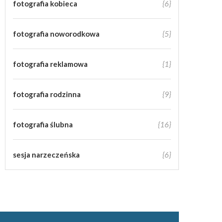
fotografia kobieca
{6}
fotografia noworodkowa
{5}
fotografia reklamowa
{1}
fotografia rodzinna
{9}
fotografia ślubna
{16}
sesja narzeczeńska
{6}