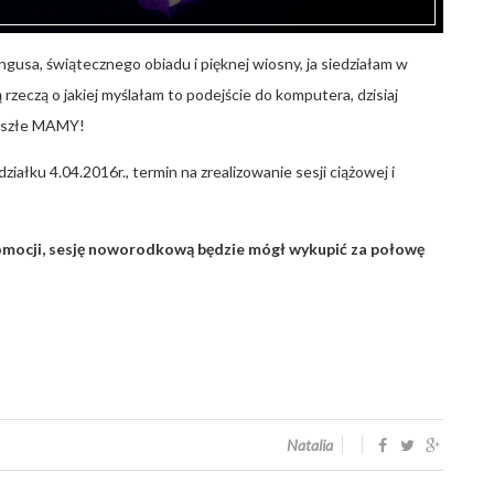
ngusa, świątecznego obiadu i pięknej wiosny, ja siedziałam w
 rzeczą o jakiej myślałam to podejście do komputera, dzisiaj
zyszłe MAMY!
iałku 4.04.2016r., termin na zrealizowanie sesji ciążowej i
romocji, sesję noworodkową będzie mógł wykupić za połowę
Natalia