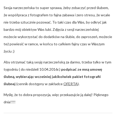
Sesja narzeczeńska to super sprawa, żeby zobaczyć przed ślubem,
że współpraca z fotografem to fajna zabawa i zero stresu, że wcale
nie trzeba sztucznie pozować. To taki czas dla Was, by odkryć jak
bardzo mój obiektyw Was lubi. Zdjęcia z sesji narzeczeńskiej
możecie wykorzystać do dodatków na ślubie, do zaproszeń, możecie
też powiesić w ramce, w końcu to całkiem fajny czas w Waszym
życiu ;)
Aby otrzymać taką sesję narzeczeńską za darmo, trzeba tylko w tym
tygodniu ( do niedzieli 10.04.2016r.)
podpisać ze mną umowę
ślubną, wybierając wcześniej jakikolwiek pakiet fotografii
ślubnej
(cennik dostępny w zakładce
OFERTA
)
.
Myślę, że to dobra propozycja, więc przekazujcie ją dalej! Pięknego
dnia!!!!