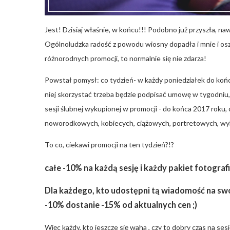
Jest! Dzisiaj właśnie, w końcu!!! Podobno już przyszła, na
Ogólnoludzka radość z powodu wiosny dopadła i mnie i osz
różnorodnych promocji, to normalnie się nie zdarza!
Powstał pomysł: co tydzień- w każdy poniedziałek do końca
niej skorzystać trzeba będzie podpisać umowę w tygodniu,
sesji ślubnej wykupionej w promocji - do końca 2017 roku, 
noworodkowych, kobiecych, ciążowych, portretowych, wyk
To co, ciekawi promocji na ten tydzień?!?
całe -10% na każdą sesję i każdy pakiet fotografii
Dla każdego, kto udostępni tą wiadomość na swoj
-10%
dostanie -15% od aktualnych cen ;)
Więc każdy, kto jeszcze się waha , czy to dobry czas na sesj