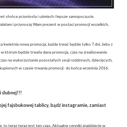
wet słońce przyniosła i uśmiech i lepsze samopoczucie.
alałam i przynoszę Wam prezent w postaci promocji wszelkich,
 kwietnia nowa promocja, każda trwać będzie tylko 7 dni, żeby z
 w którym będzie trwała dana promocja, czas na zrealizowanie
czas na wykorzystanie pozostałych sesji rodzinnych, dziecięcych,
upionych w czasie trwania promocji- do końca września 2016.
 ślubnej!!!
ej fajsbukowej tablicy, bądź instagramie, zamiast
ę, to teraz teraz jest ten czas. Aktualne cenniki znajdziecie w