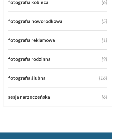
fotografia kobieca
{6}
fotografia noworodkowa
{5}
fotografia reklamowa
{1}
fotografia rodzinna
{9}
fotografia ślubna
{16}
sesja narzeczeńska
{6}