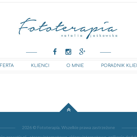
FERTA
KLIENCI
O MNIE
PORADNIK KLIE
2026 © Fototerapia. Wszelkie prawa zastrzeżone
cja:
prosatis.pl - strony internetowe, sklepy internetowe, aplikacje ded